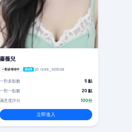
薔薇兒
ID: i349_301539
一對多等待中
i349
一對多點數
5 點
一對一點數
20 點
滿意度評分
100分
立即進入