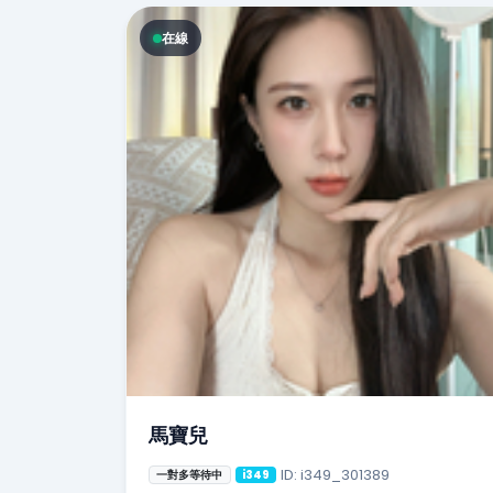
在線
馬寶兒
ID: i349_301389
一對多等待中
i349