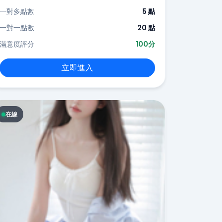
一對多點數
5 點
一對一點數
20 點
滿意度評分
100分
立即進入
在線