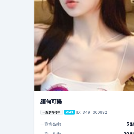
緬甸可樂
ID: i349_300992
一對多等待中
i349
一對多點數
5 