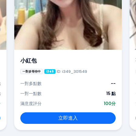
小紅包
ID: i349_301549
一對多等待中
i349
點
一對多點數
--
點
一對一點數
15 點
分
滿意度評分
100分
立即進入