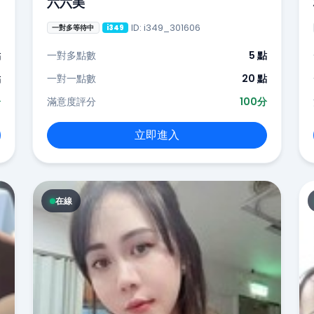
六六美
ID: i349_301606
一對多等待中
i349
點
一對多點數
5 點
點
一對一點數
20 點
分
滿意度評分
100分
立即進入
在線