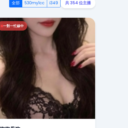
全部
530my1cc
i349
共 354 位主播
一對一忙線中