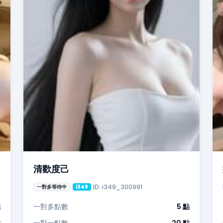
清歡度己
ID: i349_300991
一對多等待中
i349
點
一對多點數
5 點