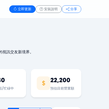
立即更新
安裝說明
分享
的視訊交友新境界。
30
22,200
話/忙碌中
預估目前營業額