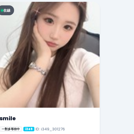
在線
smile
ID: i349_301276
一對多等待中
i349