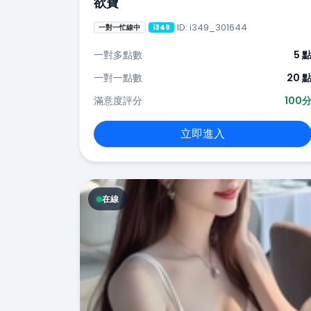
欲寶
ID: i349_301644
一對一忙線中
i349
一對多點數
5 
一對一點數
20 
滿意度評分
100
立即進入
在線