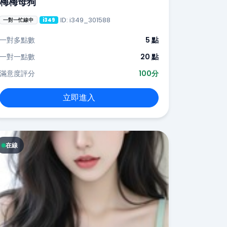
梅梅母狗
ID: i349_301588
一對一忙線中
i349
一對多點數
5 點
一對一點數
20 點
滿意度評分
100分
立即進入
在線