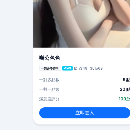
辦公色色
ID: i349_301569
一對多等待中
i349
一對多點數
5 
一對一點數
20 
滿意度評分
100
立即進入