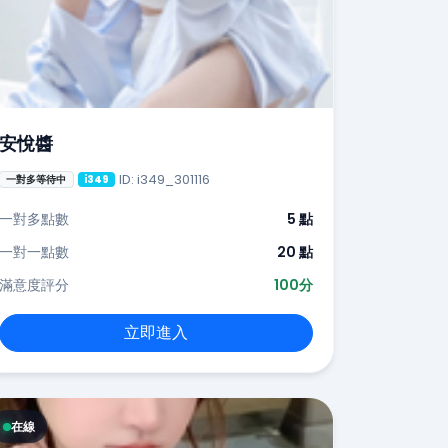
安悅醬
ID: i349_301116
一對多等待中
i349
一對多點數
5 點
一對一點數
20 點
滿意度評分
100分
立即進入
在線