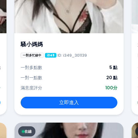
騷小媽媽
ID: i349_301139
一對多忙線中
i349
點
一對多點數
5 點
-
一對一點數
20 點
分
滿意度評分
100分
立即進入
在線