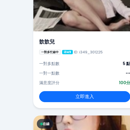
歆歆兒
ID: i349_301225
一對多忙線中
i349
一對多點數
5 
一對一點數
-
滿意度評分
100
立即進入
在線