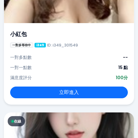
小紅包
ID: i349_301549
一對多等待中
i349
一對多點數
--
一對一點數
15 點
滿意度評分
100分
立即進入
在線