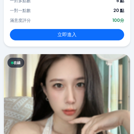
一對多點數
5 點
一對一點數
20 點
滿意度評分
100分
立即進入
在線