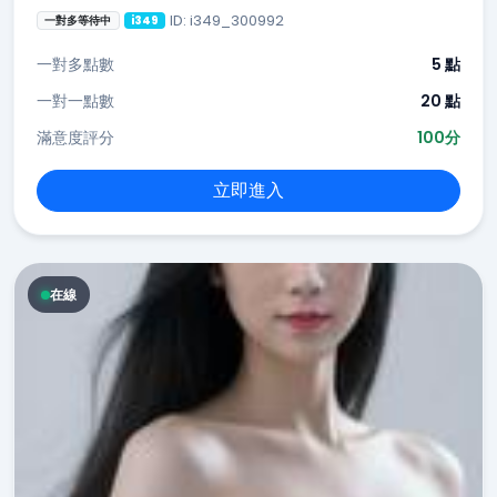
ID: i349_300992
一對多等待中
i349
一對多點數
5 點
一對一點數
20 點
滿意度評分
100分
立即進入
在線