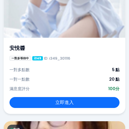
安悅醬
ID: i349_301116
一對多等待中
i349
一對多點數
5 點
一對一點數
20 點
滿意度評分
100分
立即進入