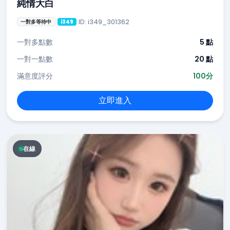
純情大白
ID: i349_301362
一對多等待中
i349
一對多點數
5 點
一對一點數
20 點
滿意度評分
100分
立即進入
在線