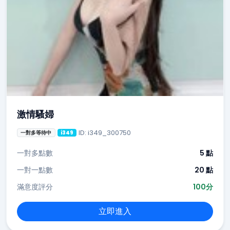
激情騷婦
ID: i349_300750
一對多等待中
i349
一對多點數
5 點
一對一點數
20 點
滿意度評分
100分
立即進入