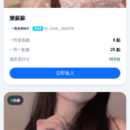
樂蘇蘇
ID: i349_300978
一對多等待中
i349
一對多點數
6 點
一對一點數
25 點
滿意度評分
100分
立即進入
在線