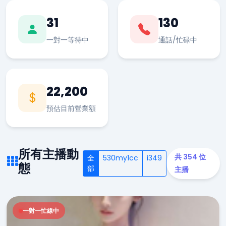
31
130
一對一等待中
通話/忙碌中
22,200
預估目前營業額
所有主播動
共 354 位
全
530my1cc
i349
態
部
主播
一對一忙線中