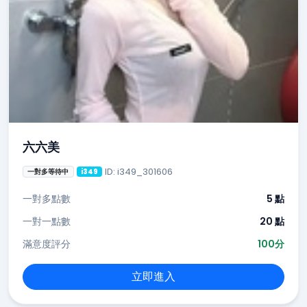
六六美
ID: i349_301606
一對多等待中
i349
一對多點數
5 點
一對一點數
20 點
滿意度評分
100分
立即進入