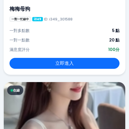
梅梅母狗
ID: i349_301588
一對一忙線中
i349
一對多點數
5 點
一對一點數
20 點
滿意度評分
100分
立即進入
在線