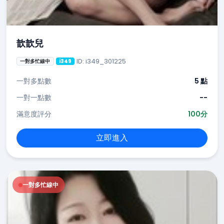
歆歆兒
ID: i349_301225
一對多忙線中
i349
一對多點數
5 點
一對一點數
--
滿意度評分
100分
立即進入
一對多忙線中