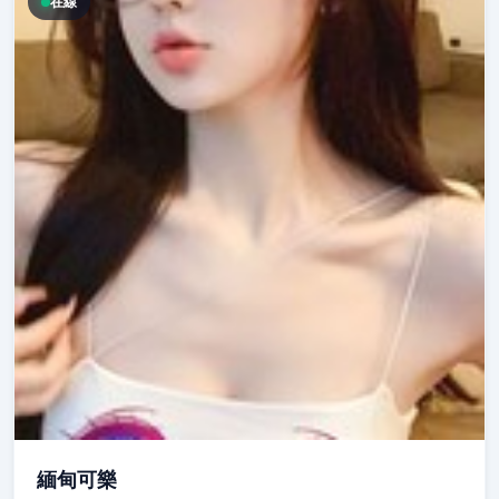
在線
緬甸可樂