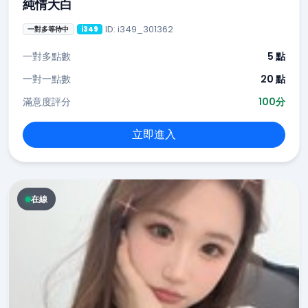
純情大白
ID: i349_301362
一對多等待中
i349
一對多點數
5 點
一對一點數
20 點
滿意度評分
100分
立即進入
在線