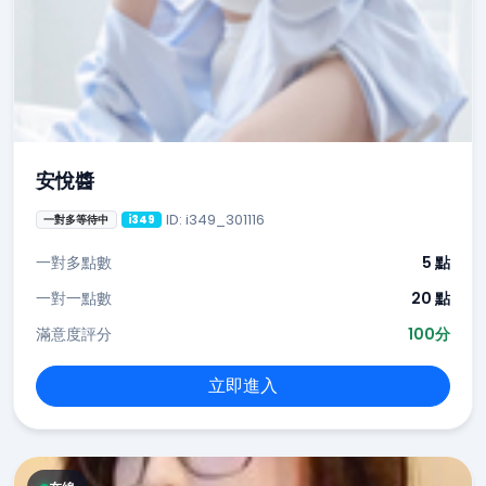
安悅醬
ID: i349_301116
一對多等待中
i349
一對多點數
5 點
一對一點數
20 點
滿意度評分
100分
立即進入