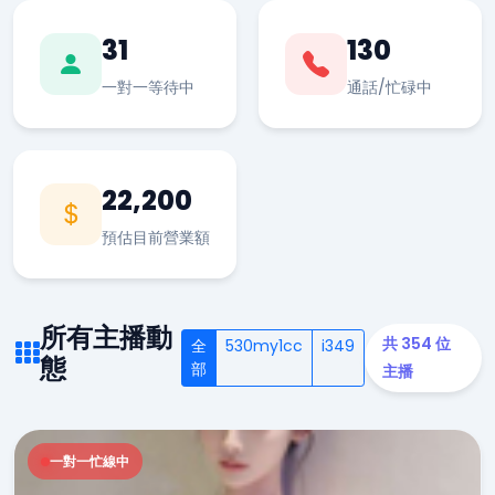
31
130
一對一等待中
通話/忙碌中
22,200
預估目前營業額
所有主播動
共 354 位
全
530my1cc
i349
態
部
主播
一對一忙線中