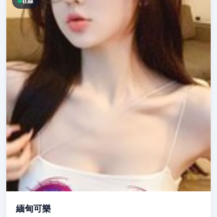
在線
緬甸可樂