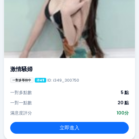
激情騷婦
ID: i349_300750
一對多等待中
i349
一對多點數
5 點
一對一點數
20 點
滿意度評分
100分
立即進入