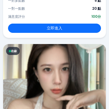
一對多點數
5 點
一對一點數
20 點
滿意度評分
100分
立即進入
在線