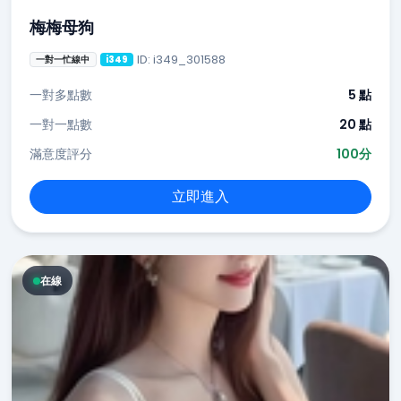
梅梅母狗
ID: i349_301588
一對一忙線中
i349
一對多點數
5 點
一對一點數
20 點
滿意度評分
100分
立即進入
在線