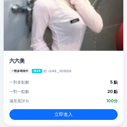
六六美
ID: i349_301606
一對多等待中
i349
一對多點數
5 點
一對一點數
20 點
滿意度評分
100分
立即進入