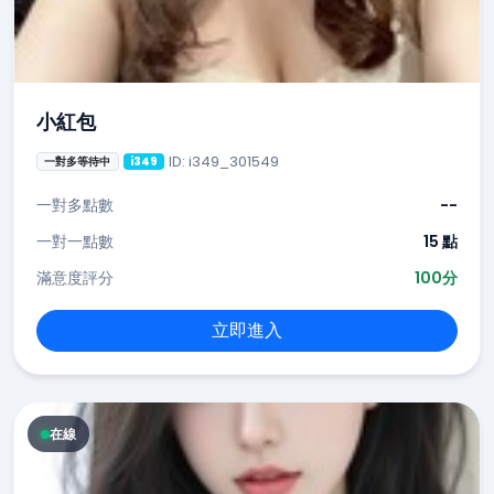
小紅包
ID: i349_301549
一對多等待中
i349
一對多點數
--
一對一點數
15 點
滿意度評分
100分
立即進入
在線