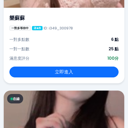
樂蘇蘇
ID: i349_300978
一對多等待中
i349
一對多點數
6 點
一對一點數
25 點
滿意度評分
100分
立即進入
在線