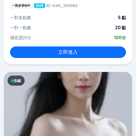
ID: i349_300992
一對多等待中
i349
一對多點數
5 點
一對一點數
20 點
滿意度評分
100分
立即進入
在線