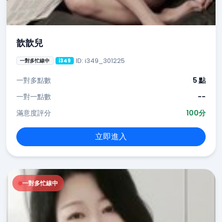
歆歆兒
ID: i349_301225
一對多忙線中
i349
一對多點數
5 點
一對一點數
--
滿意度評分
100分
立即進入
一對多忙線中