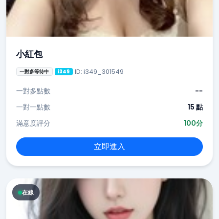
小紅包
ID: i349_301549
一對多等待中
i349
一對多點數
--
一對一點數
15 點
滿意度評分
100分
立即進入
在線