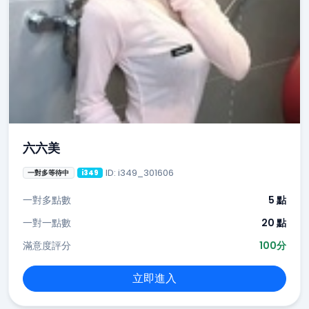
六六美
ID: i349_301606
一對多等待中
i349
一對多點數
5 點
一對一點數
20 點
滿意度評分
100分
立即進入