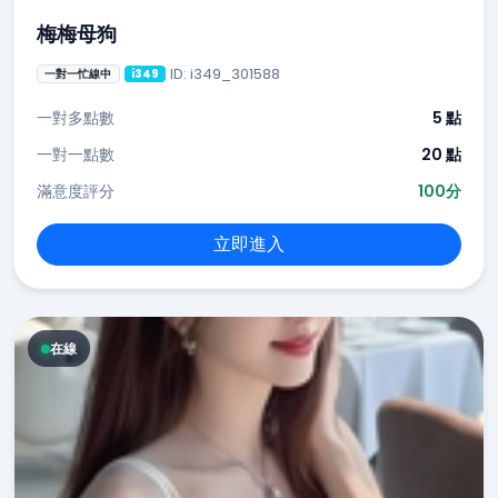
梅梅母狗
ID: i349_301588
一對一忙線中
i349
一對多點數
5 點
一對一點數
20 點
滿意度評分
100分
立即進入
在線