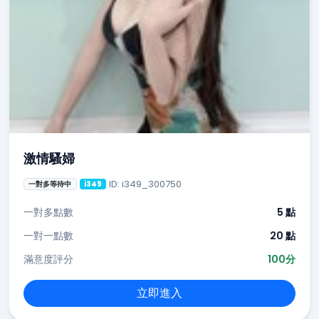
激情騷婦
ID: i349_300750
一對多等待中
i349
一對多點數
5 點
一對一點數
20 點
滿意度評分
100分
立即進入