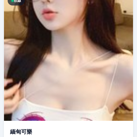
在線
緬甸可樂