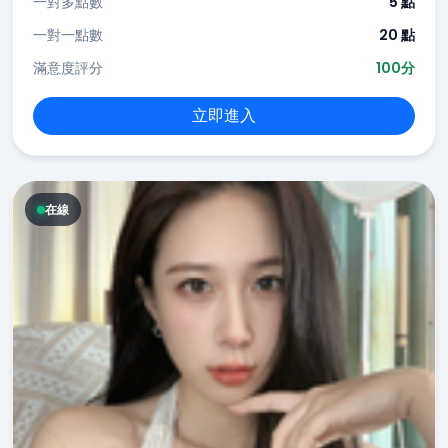
一對多點數
5 點
一對一點數
20 點
滿意度評分
100分
立即進入
在線