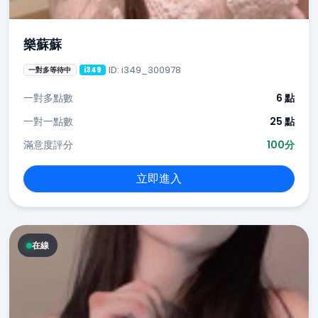
樂蘇蘇
ID: i349_300978
一對多等待中
i349
一對多點數
6 點
一對一點數
25 點
滿意度評分
100分
立即進入
在線