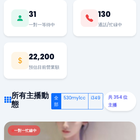
31
130
一對一等待中
通話/忙碌中
22,200
預估目前營業額
所有主播動
共 354 位
全
530my1cc
i349
態
部
主播
一對一忙線中