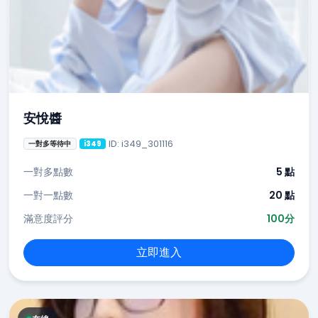
安悅醬
ID: i349_301116
一對多等待中
i349
一對多點數
5 點
一對一點數
20 點
滿意度評分
100分
立即進入