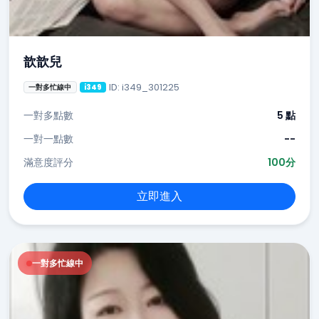
歆歆兒
ID: i349_301225
一對多忙線中
i349
一對多點數
5 點
一對一點數
--
滿意度評分
100分
立即進入
一對多忙線中