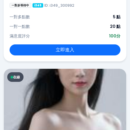
ID: i349_300992
一對多等待中
i349
一對多點數
5 點
一對一點數
20 點
滿意度評分
100分
立即進入
在線