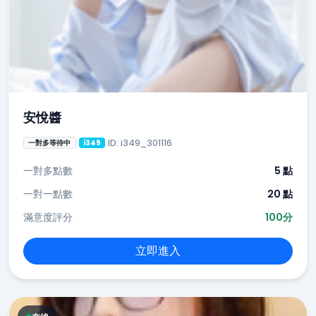
安悅醬
ID: i349_301116
一對多等待中
i349
一對多點數
5 點
一對一點數
20 點
滿意度評分
100分
立即進入