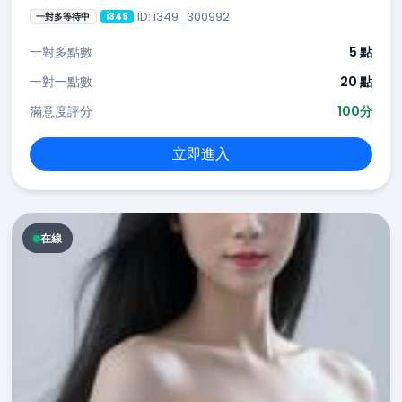
ID: i349_300992
一對多等待中
i349
一對多點數
5 點
一對一點數
20 點
滿意度評分
100分
立即進入
在線