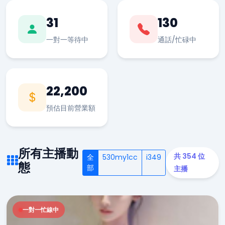
31
130
一對一等待中
通話/忙碌中
22,200
預估目前營業額
所有主播動
共 354 位
全
530my1cc
i349
態
部
主播
一對一忙線中