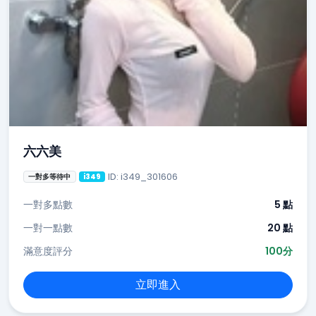
六六美
ID: i349_301606
一對多等待中
i349
一對多點數
5 點
一對一點數
20 點
滿意度評分
100分
立即進入