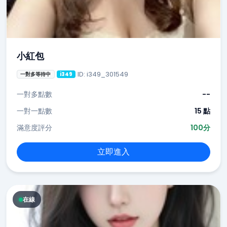
小紅包
ID: i349_301549
一對多等待中
i349
一對多點數
--
一對一點數
15 點
滿意度評分
100分
立即進入
在線