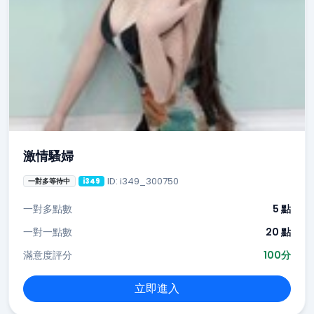
激情騷婦
ID: i349_300750
一對多等待中
i349
一對多點數
5 點
一對一點數
20 點
滿意度評分
100分
立即進入