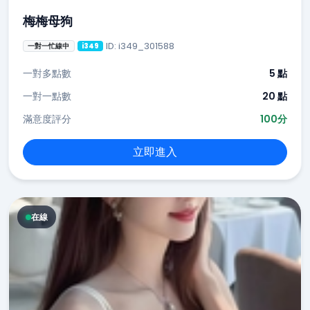
梅梅母狗
ID: i349_301588
一對一忙線中
i349
一對多點數
5 點
一對一點數
20 點
滿意度評分
100分
立即進入
在線