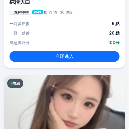
純情大白
ID: i349_301362
一對多等待中
i349
一對多點數
5 點
一對一點數
20 點
滿意度評分
100分
立即進入
在線