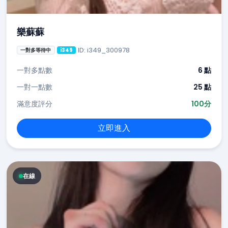
樂蘇蘇
ID: i349_300978
一對多等待中
i349
一對多點數
6 點
一對一點數
25 點
滿意度評分
100分
立即進入
在線