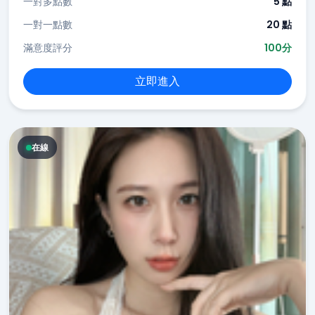
一對多點數
5 點
一對一點數
20 點
滿意度評分
100分
立即進入
在線