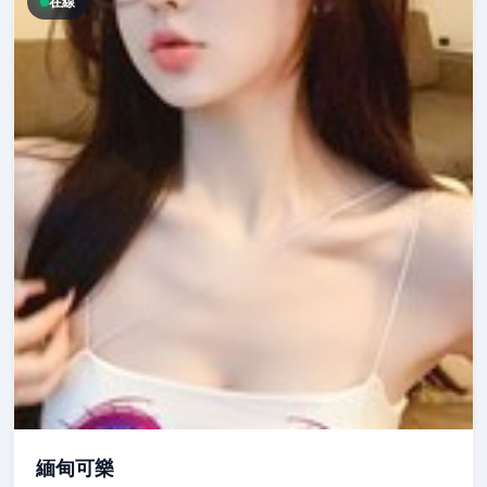
在線
緬甸可樂