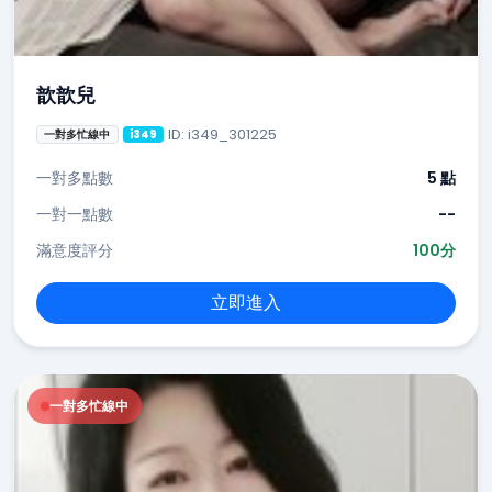
歆歆兒
ID: i349_301225
一對多忙線中
i349
一對多點數
5 點
一對一點數
--
滿意度評分
100分
立即進入
一對多忙線中