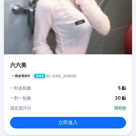
六六美
ID: i349_301606
一對多等待中
i349
一對多點數
5 點
一對一點數
20 點
滿意度評分
100分
立即進入