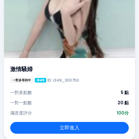
激情騷婦
ID: i349_300750
一對多等待中
i349
一對多點數
5 點
一對一點數
20 點
滿意度評分
100分
立即進入