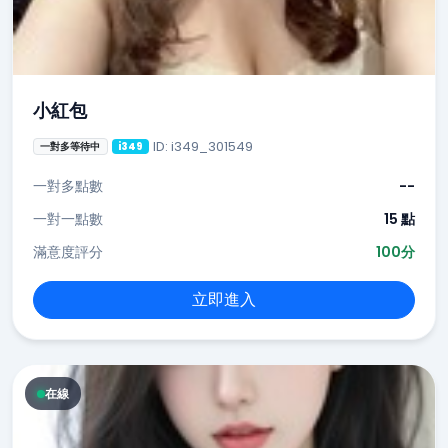
小紅包
ID: i349_301549
一對多等待中
i349
一對多點數
--
一對一點數
15 點
滿意度評分
100分
立即進入
在線