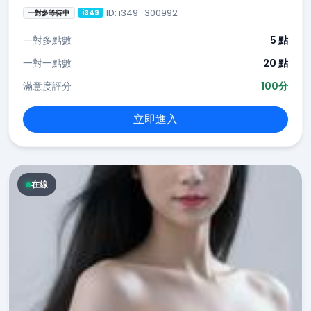
ID: i349_300992
一對多等待中
i349
一對多點數
5 點
一對一點數
20 點
滿意度評分
100分
立即進入
在線