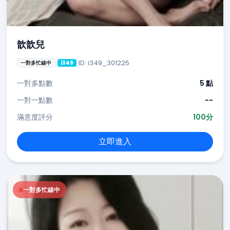
歆歆兒
ID: i349_301225
一對多忙線中
i349
一對多點數
5 點
一對一點數
--
滿意度評分
100分
立即進入
一對多忙線中