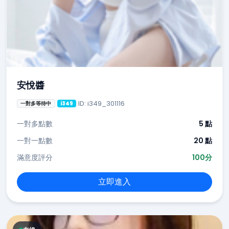
安悅醬
ID: i349_301116
一對多等待中
i349
一對多點數
5 點
一對一點數
20 點
滿意度評分
100分
立即進入