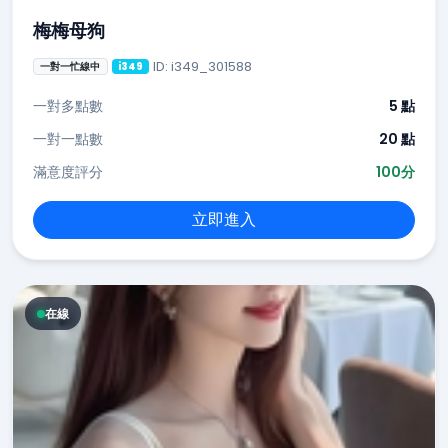
梅梅母狗
ID: i349_301588
一對一忙線中
i349
一對多點數
5 點
一對一點數
20 點
滿意度評分
100分
立即進入
在線