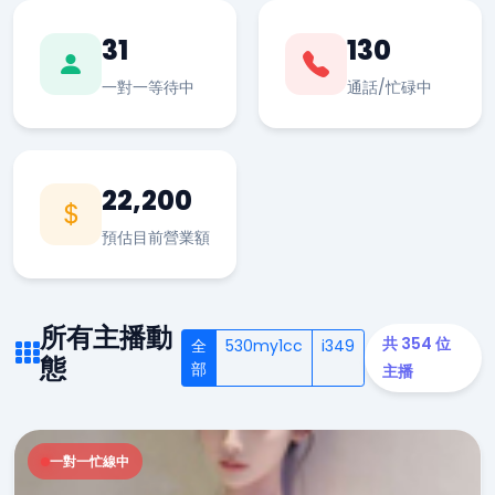
31
130
一對一等待中
通話/忙碌中
22,200
預估目前營業額
所有主播動
共 354 位
全
530my1cc
i349
態
部
主播
一對一忙線中