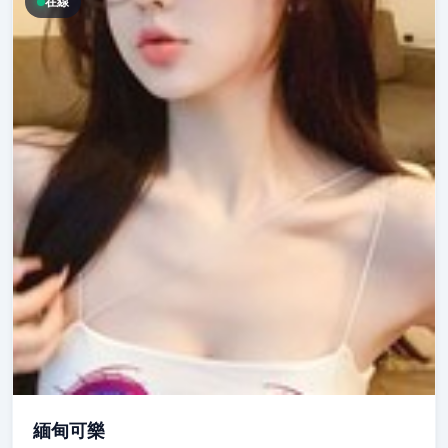
在線
緬甸可樂