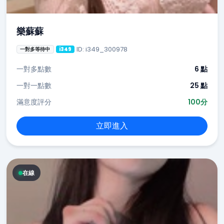
樂蘇蘇
ID: i349_300978
一對多等待中
i349
一對多點數
6 點
一對一點數
25 點
滿意度評分
100分
立即進入
在線