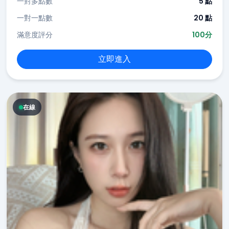
一對多點數
5 點
一對一點數
20 點
滿意度評分
100分
立即進入
在線