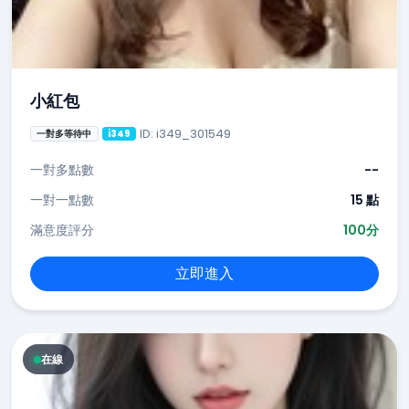
小紅包
ID: i349_301549
一對多等待中
i349
一對多點數
--
一對一點數
15 點
滿意度評分
100分
立即進入
在線