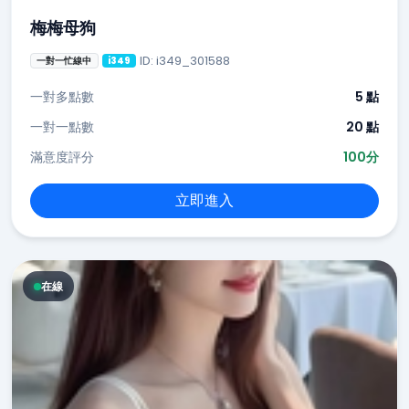
梅梅母狗
ID: i349_301588
一對一忙線中
i349
一對多點數
5 點
一對一點數
20 點
滿意度評分
100分
立即進入
在線