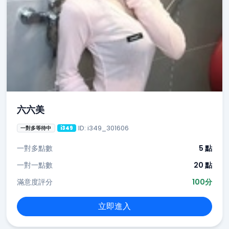
六六美
ID: i349_301606
一對多等待中
i349
一對多點數
5 點
一對一點數
20 點
滿意度評分
100分
立即進入