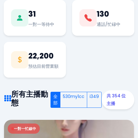
31
130
一對一等待中
通話/忙碌中
22,200
預估目前營業額
所有主播動
共 354 位
全
530my1cc
i349
態
部
主播
一對一忙線中