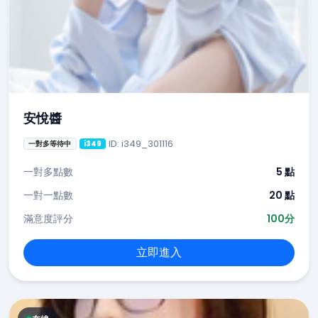
安悅醬
ID: i349_301116
一對多等待中
i349
一對多點數
5 點
一對一點數
20 點
滿意度評分
100分
立即進入