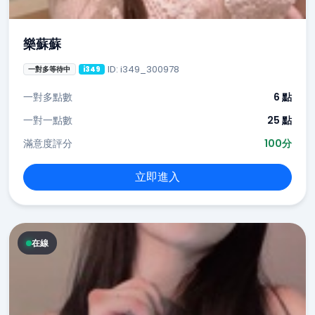
樂蘇蘇
ID: i349_300978
一對多等待中
i349
一對多點數
6 點
一對一點數
25 點
滿意度評分
100分
立即進入
在線