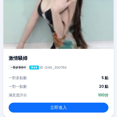
激情騷婦
ID: i349_300750
一對多等待中
i349
一對多點數
5 點
一對一點數
20 點
滿意度評分
100分
立即進入