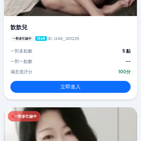
歆歆兒
ID: i349_301225
一對多忙線中
i349
一對多點數
5 點
一對一點數
--
滿意度評分
100分
立即進入
一對多忙線中