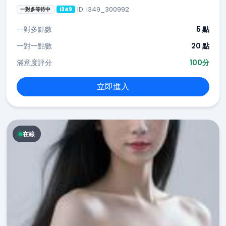
ID: i349_300992
一對多等待中
i349
一對多點數
5 點
一對一點數
20 點
滿意度評分
100分
立即進入
在線