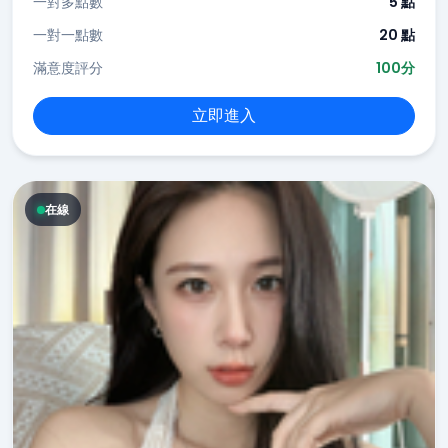
一對多點數
5 點
一對一點數
20 點
滿意度評分
100分
立即進入
在線