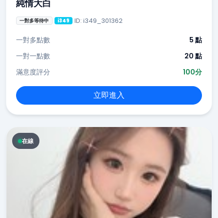
純情大白
ID: i349_301362
一對多等待中
i349
一對多點數
5 點
一對一點數
20 點
滿意度評分
100分
立即進入
在線