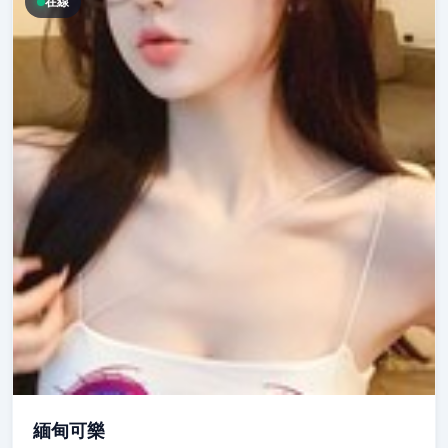
在線
緬甸可樂