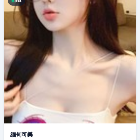
在線
緬甸可樂