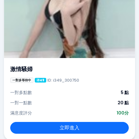
激情騷婦
ID: i349_300750
一對多等待中
i349
一對多點數
5 點
一對一點數
20 點
滿意度評分
100分
立即進入