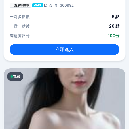
ID: i349_300992
一對多等待中
i349
一對多點數
5 點
一對一點數
20 點
滿意度評分
100分
立即進入
在線