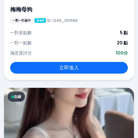
梅梅母狗
ID: i349_301588
一對一忙線中
i349
一對多點數
5 點
一對一點數
20 點
滿意度評分
100分
立即進入
在線