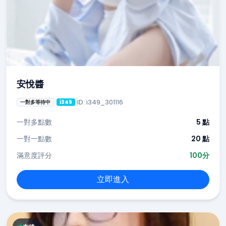
安悅醬
ID: i349_301116
一對多等待中
i349
一對多點數
5 點
一對一點數
20 點
滿意度評分
100分
立即進入