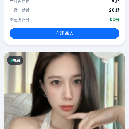
一對多點數
5 點
一對一點數
20 點
滿意度評分
100分
立即進入
在線