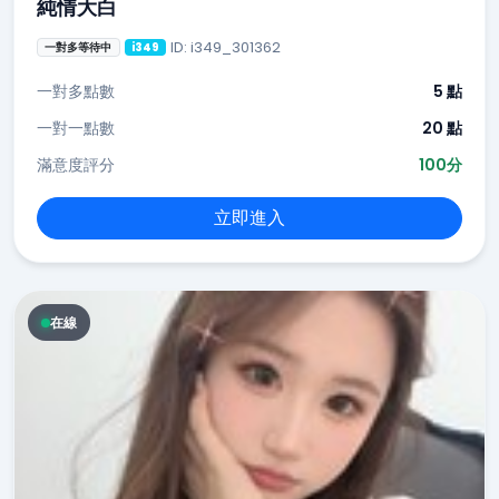
純情大白
ID: i349_301362
一對多等待中
i349
一對多點數
5 點
一對一點數
20 點
滿意度評分
100分
立即進入
在線