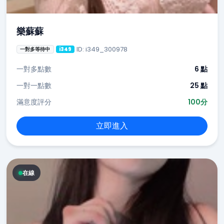
樂蘇蘇
ID: i349_300978
一對多等待中
i349
一對多點數
6 點
一對一點數
25 點
滿意度評分
100分
立即進入
在線