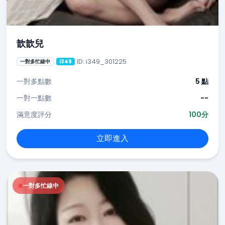
歆歆兒
ID: i349_301225
一對多忙線中
i349
一對多點數
5 點
一對一點數
--
滿意度評分
100分
立即進入
一對多忙線中