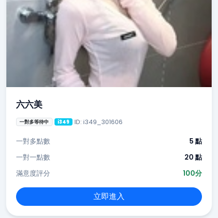
六六美
ID: i349_301606
一對多等待中
i349
一對多點數
5 點
一對一點數
20 點
滿意度評分
100分
立即進入