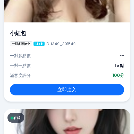
小紅包
ID: i349_301549
一對多等待中
i349
一對多點數
--
一對一點數
15 點
滿意度評分
100分
立即進入
在線