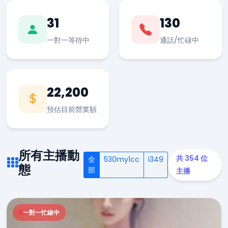
31
130
一對一等待中
通話/忙碌中
22,200
預估目前營業額
所有主播動
共 354 位
全
530my1cc
i349
態
部
主播
一對一忙線中