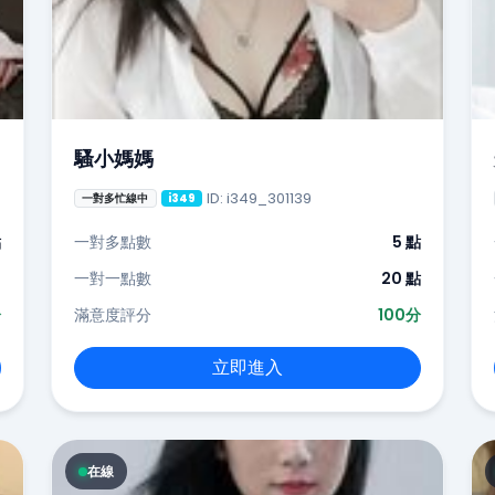
騷小媽媽
ID: i349_301139
一對多忙線中
i349
點
一對多點數
5 點
-
一對一點數
20 點
分
滿意度評分
100分
立即進入
在線