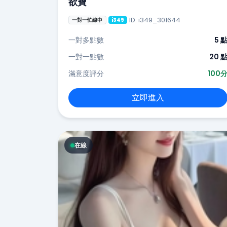
欲寶
ID: i349_301644
一對一忙線中
i349
一對多點數
5 
一對一點數
20 
滿意度評分
100
立即進入
在線