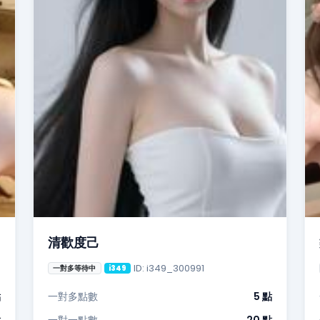
清歡度己
ID: i349_300991
一對多等待中
i349
點
一對多點數
5 點