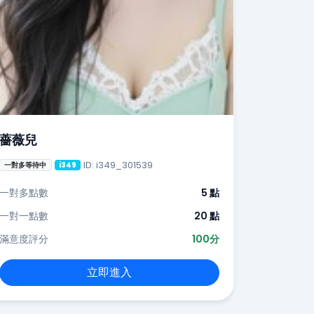
薔薇兒
ID: i349_301539
一對多等待中
i349
一對多點數
5 點
一對一點數
20 點
滿意度評分
100分
立即進入