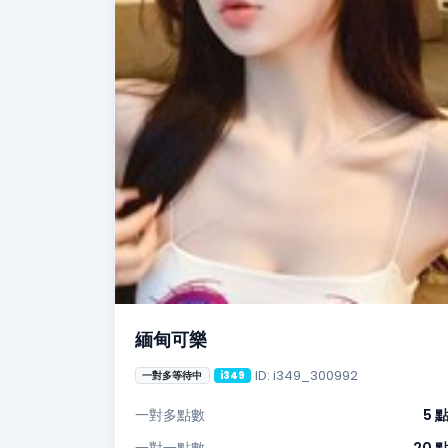
緬甸可樂
ID: i349_300992
一對多等待中
i349
一對多點數
5 