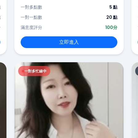
點
一對多點數
5 點
點
一對一點數
20 點
分
滿意度評分
100分
立即進入
一對多忙線中