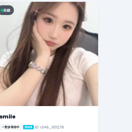
在線
smile
ID: i349_301276
一對多等待中
i349