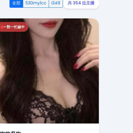
全部
530my1cc
i349
共 354 位主播
一對一忙線中