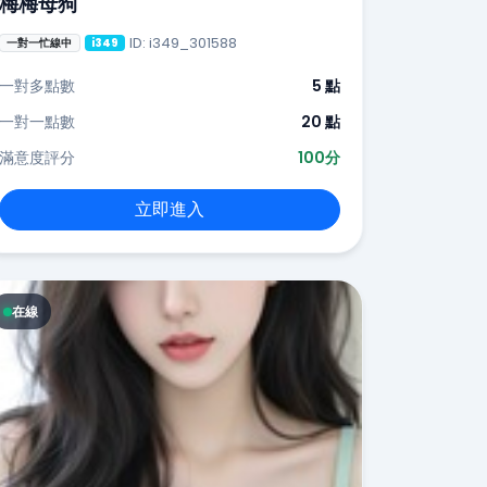
梅梅母狗
ID: i349_301588
一對一忙線中
i349
一對多點數
5 點
一對一點數
20 點
滿意度評分
100分
立即進入
在線