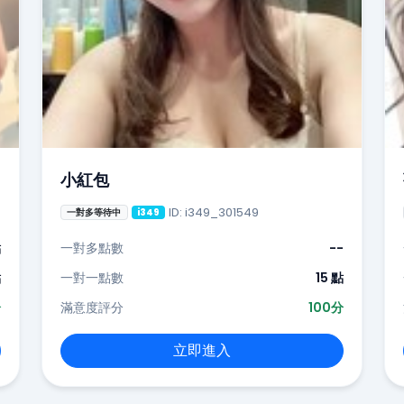
小紅包
ID: i349_301549
一對多等待中
i349
點
一對多點數
--
點
一對一點數
15 點
分
滿意度評分
100分
立即進入