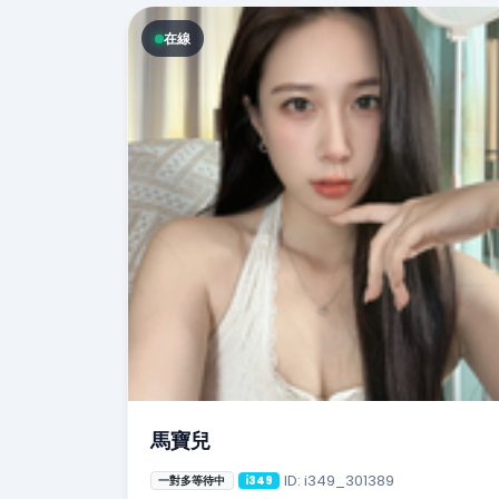
在線
馬寶兒
ID: i349_301389
一對多等待中
i349