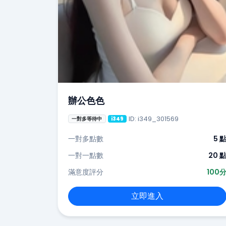
辦公色色
ID: i349_301569
一對多等待中
i349
一對多點數
5 
一對一點數
20 
滿意度評分
100
立即進入