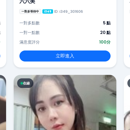
六六美
ID: i349_301606
一對多等待中
i349
點
一對多點數
5 點
點
一對一點數
20 點
分
滿意度評分
100分
立即進入
在線