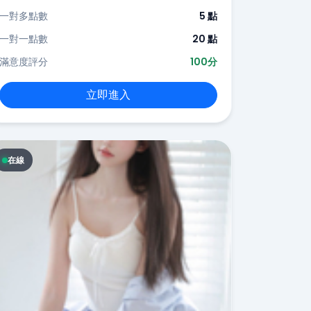
一對多點數
5 點
一對一點數
20 點
滿意度評分
100分
立即進入
在線