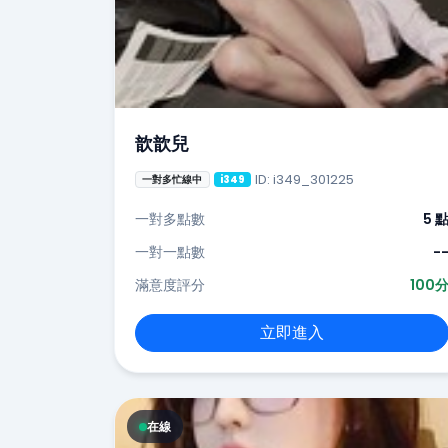
歆歆兒
ID: i349_301225
一對多忙線中
i349
一對多點數
5 
一對一點數
-
滿意度評分
100
立即進入
在線