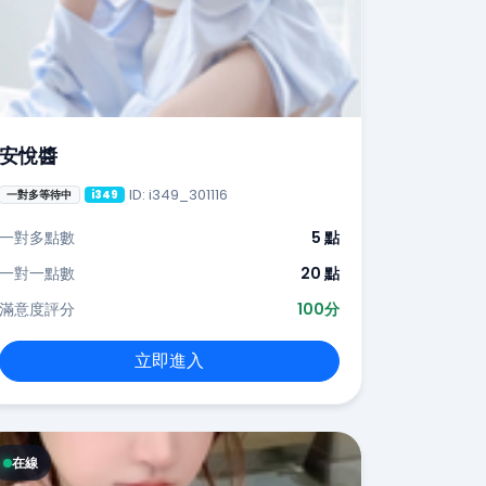
安悅醬
ID: i349_301116
一對多等待中
i349
一對多點數
5 點
一對一點數
20 點
滿意度評分
100分
立即進入
在線