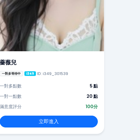
薔薇兒
ID: i349_301539
一對多等待中
i349
一對多點數
5 點
一對一點數
20 點
滿意度評分
100分
立即進入