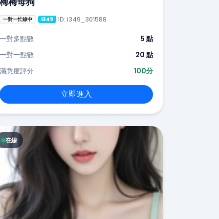
梅梅母狗
ID: i349_301588
一對一忙線中
i349
一對多點數
5 點
一對一點數
20 點
滿意度評分
100分
立即進入
在線