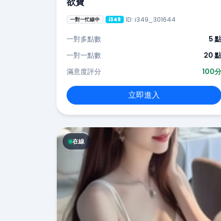
欲寶
ID: i349_301644
一對一忙線中
i349
一對多點數
5 
一對一點數
20 
滿意度評分
100
立即進入
在線