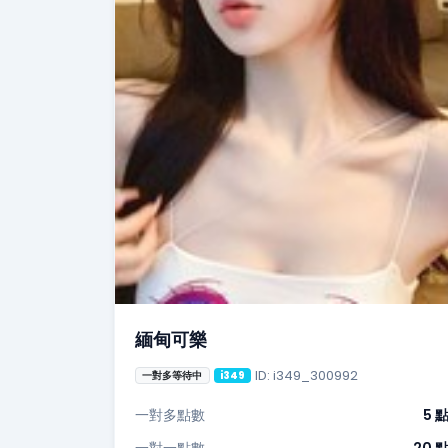
緬甸可樂
ID: i349_300992
一對多等待中
i349
一對多點數
5 