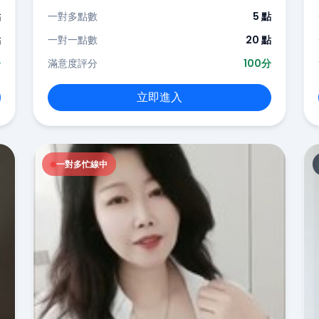
點
一對多點數
5 點
點
一對一點數
20 點
分
滿意度評分
100分
立即進入
一對多忙線中