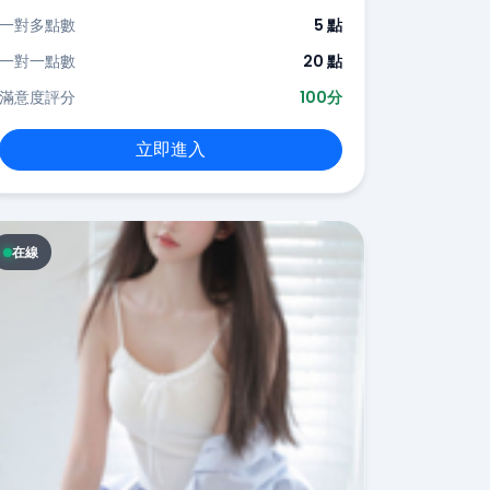
一對多點數
5 點
一對一點數
20 點
滿意度評分
100分
立即進入
在線