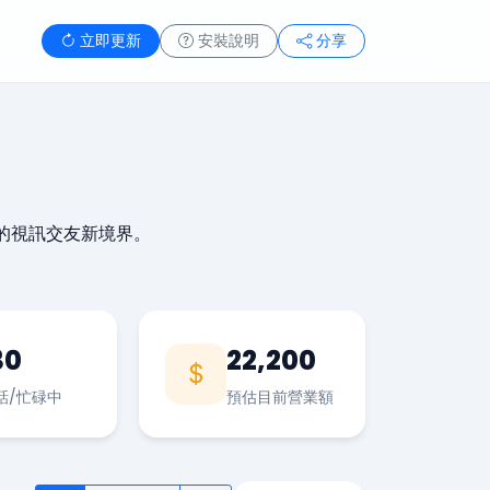
立即更新
安裝說明
分享
的視訊交友新境界。
30
22,200
話/忙碌中
預估目前營業額