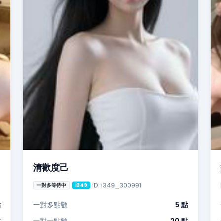
清歡度己
ID: i349_300991
一對多等待中
i349
點
一對多點數
5 點