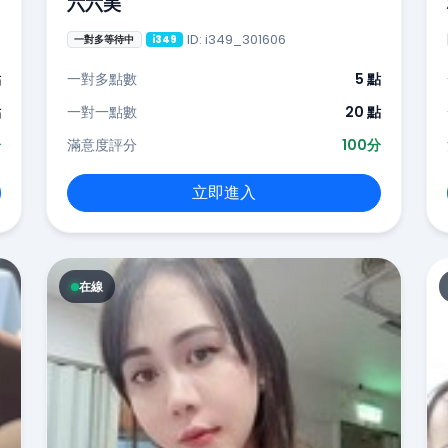
六六美
ID: i349_301606
一對多等待中
i349
點
一對多點數
5 點
點
一對一點數
20 點
分
滿意度評分
100分
立即進入
在線