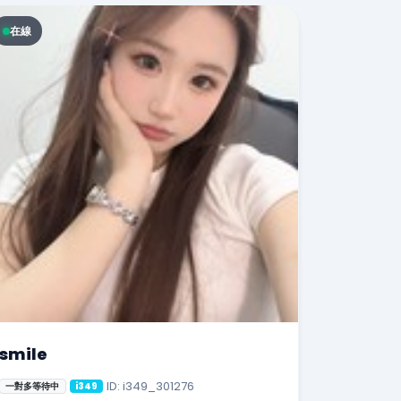
在線
smile
ID: i349_301276
一對多等待中
i349