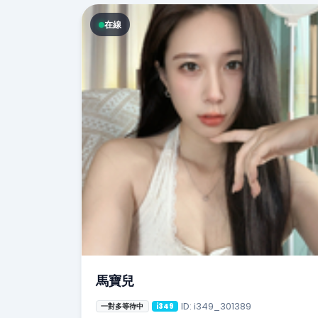
在線
馬寶兒
ID: i349_301389
一對多等待中
i349