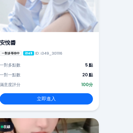
安悅醬
ID: i349_301116
一對多等待中
i349
一對多點數
5 點
一對一點數
20 點
滿意度評分
100分
立即進入
在線