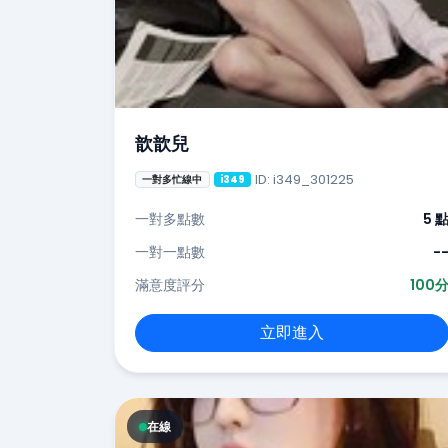
歆歆兒
ID: i349_301225
一對多忙線中
i349
一對多點數
5 
一對一點數
-
滿意度評分
100
立即進入
在線