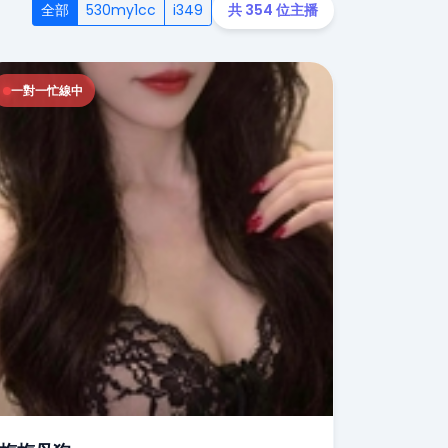
全部
530my1cc
i349
共 354 位主播
一對一忙線中