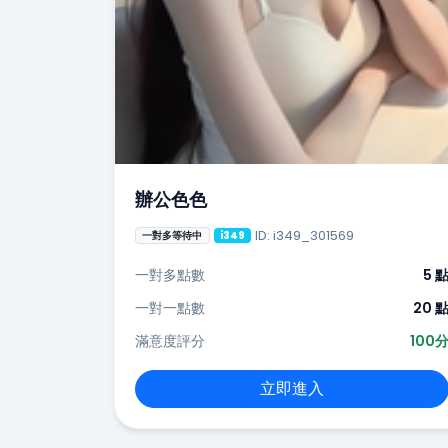
辦公色色
ID: i349_301569
一對多等待中
i349
一對多點數
5 
一對一點數
20 
滿意度評分
100
立即進入