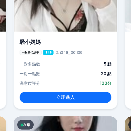
騷小媽媽
ID: i349_301139
一對多忙線中
i349
點
一對多點數
5 點
-
一對一點數
20 點
分
滿意度評分
100分
立即進入
在線